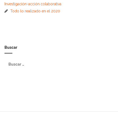
Investigación-acción colaborativa
Todo lo realizado en el 2020
Buscar
B
u
s
c
a
r
: