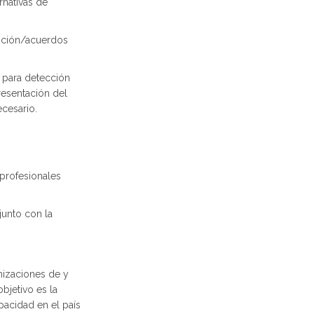
rnativas de
nición/acuerdos
r para detección
presentación del
ecesario.
 profesionales
junto con la
nizaciones de y
jetivo es la
pacidad en el país