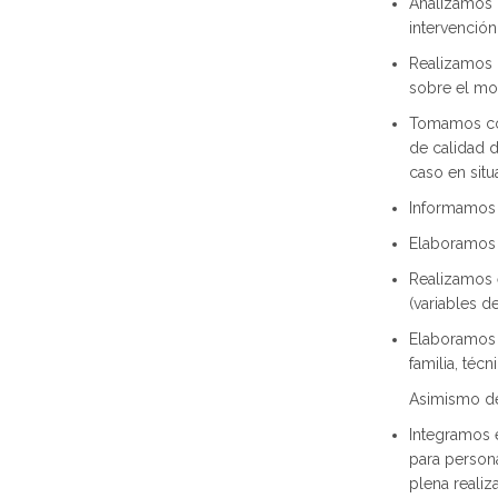
Analizamos 
intervención
Realizamos u
sobre el mod
Tomamos cont
de calidad d
caso en situ
Informamos a
Elaboramos 
Realizamos e
(variables d
Elaboramos u
familia, téc
Asimismo d
Integramos 
para person
plena realiz