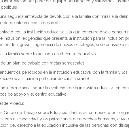
la información por parte del equipo pedagógico y valoramos las alte
 posibles
na segunda entrevista de devolución a la familia con miras a la defi
elo de intervención a desarrollar
acto con la institución educativa a la que concurre o va a concurri
e inclusión; exigencias que presenta la institución para la inclusión; 
ación de ingreso; sugerencia de nuevas estrategias, si se considera n
 la familia sobre lo actuado en el centro educativo
de un plan de trabajo con metas semestrales
ncuentros periódicos en la institución educativa, con la familia y los
e acuerdo a situación particular de cada alumno)
n informe anual sobre la evolución de la inclusión educativa en con
nicos de apoyo y el centro educativo.
esde Proedu:
el Grupo de Trabajo sobre Educación Inclusiva, compuesto por orga
as con discapacidad, y organizaciones de derechos humanos, cuyo ob
ación del derecho a la educación inclusiva de las personas con disca