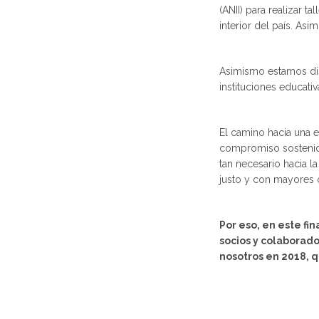
(ANII) para realizar t
interior del país. As
Asimismo estamos dis
instituciones educati
El camino hacia una e
compromiso sostenido
tan necesario hacia l
justo y con mayores 
Por eso, en este fi
socios y colaborado
nosotros en 2018, 