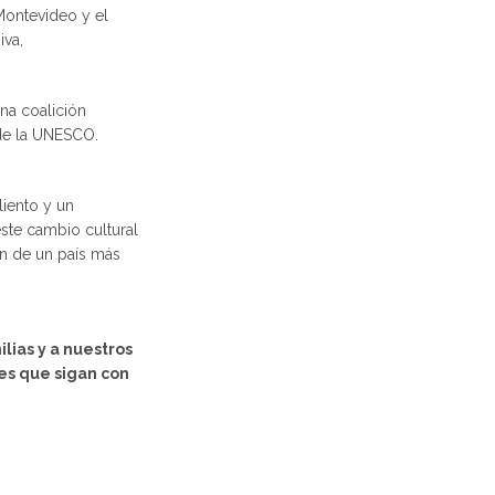
 Montevideo y el
iva,
na coalición
 de la UNESCO.
liento y un
ste cambio cultural
ón de un país más
lias y a nuestros
les que sigan con