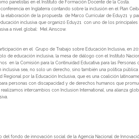
mo panelistas en el Instituto de Formación Docente de la Costa.
onferencia en Inglaterra contando sobre la inclusión en el Plan Ceiba
 elaboración de la propuesta de Marco Curricular de Eduy21 y par
educación inclusiva que organizó Eduy21 con uno de los principales 
siva a nivel global: Mel Ainscow.
participación en el Grupo de Trabajo sobre Educación Inclusiva, en 
lo de educación inclusiva, la mesa de diálogo con el Instituto Naci
os en la Comisión para la Continuidad Educativa para las Personas 
 inclusiva sea, no solo un derecho, sino también una política pública
d Regional por la Educación Inclusiva, que es una coalición latinoam
 para personas con discapacidad y de derechos humanos que promue
 realizamos intercambios con Inclusion International, una alianza glo
siva.
del fondo de innovación social de la Agencia Nacional de Innovació